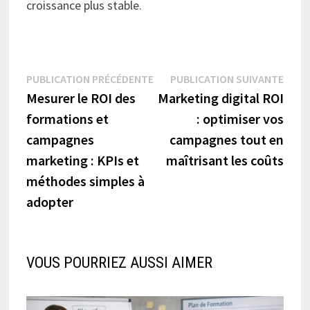
croissance plus stable.
Navigation
Publication
Publi
PUBLICATION PRÉCÉDENTE
PUBLICATION SUIVANTE
précédente :
suiva
Mesurer le ROI des
Marketing digital ROI
de
formations et
: optimiser vos
l’article
campagnes
campagnes tout en
marketing : KPIs et
maîtrisant les coûts
méthodes simples à
adopter
VOUS POURRIEZ AUSSI AIMER