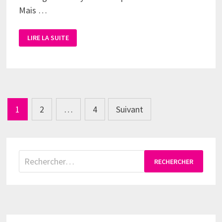
Mais …
LIRE LA SUITE
Pagination
1
2
…
4
Suivant
des
publications
Rechercher :