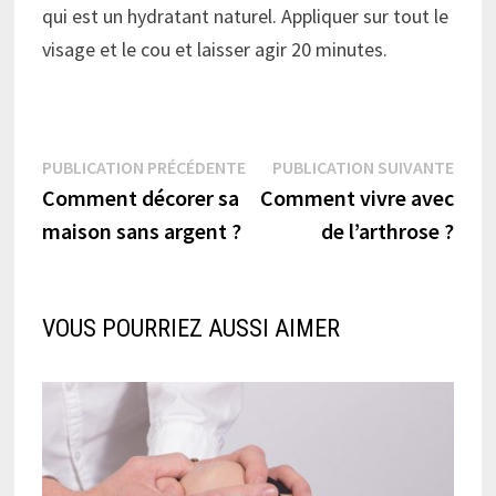
qui est un hydratant naturel. Appliquer sur tout le
visage et le cou et laisser agir 20 minutes.
Navigation
Publication
Publi
PUBLICATION PRÉCÉDENTE
PUBLICATION SUIVANTE
précédente :
suiva
Comment décorer sa
Comment vivre avec
de
maison sans argent ?
de l’arthrose ?
l’article
VOUS POURRIEZ AUSSI AIMER